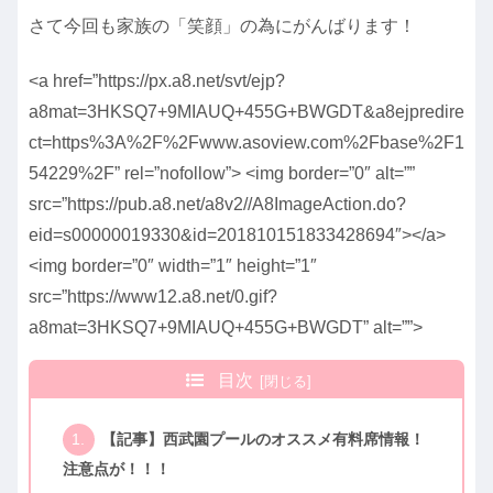
さて今回も家族の「笑顔」の為にがんばります！
<a href=”https://px.a8.net/svt/ejp?
a8mat=3HKSQ7+9MIAUQ+455G+BWGDT&a8ejpredire
ct=https%3A%2F%2Fwww.asoview.com%2Fbase%2F1
54229%2F” rel=”nofollow”> <img border=”0″ alt=””
src=”https://pub.a8.net/a8v2//A8ImageAction.do?
eid=s00000019330&id=201810151833428694″></a>
<img border=”0″ width=”1″ height=”1″
src=”https://www12.a8.net/0.gif?
a8mat=3HKSQ7+9MIAUQ+455G+BWGDT” alt=””>
目次
【記事】西武園プールのオススメ有料席情報！
注意点が！！！