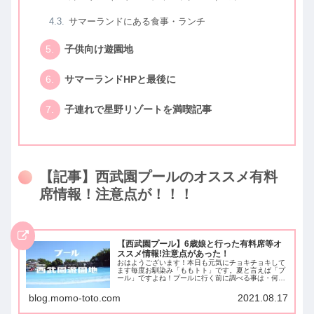
サマーランドにある食事・ランチ
子供向け遊園地
サマーランドHPと最後に
子連れで星野リゾートを満喫記事
【記事】西武園プールのオススメ有料
席情報！注意点が！！！
【西武園プール】6歳娘と行った有料席等オ
ススメ情報!注意点があった！
おはようございます！本日も元気にチョキチョキして
ます毎度お馴染み「ももトト」です。夏と言えば「プ
ール」ですよね！プールに行く前に調べる事は・何時
に向かったら良いのか・もちろん料金はいくらか・子
供エリアの充実度はどうか・有料席はどんな具合か
blog.momo-toto.com
2021.08.17
だ...