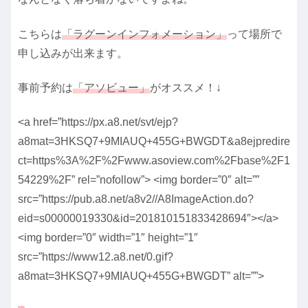
こちらは
「ラグーンインフォメーション」
って場所で
申し込みが出来ます。
事前予約は
「アソビュー」
がオススメ！↓
<a href=”https://px.a8.net/svt/ejp?
a8mat=3HKSQ7+9MIAUQ+455G+BWGDT&a8ejpredire
ct=https%3A%2F%2Fwww.asoview.com%2Fbase%2F1
54229%2F” rel=”nofollow”> <img border=”0″ alt=””
src=”https://pub.a8.net/a8v2//A8ImageAction.do?
eid=s00000019330&id=201810151833428694″></a>
<img border=”0″ width=”1″ height=”1″
src=”https://www12.a8.net/0.gif?
a8mat=3HKSQ7+9MIAUQ+455G+BWGDT” alt=””>