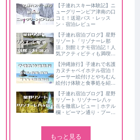
【子連れスキー体験記】ニ
ューグリーンピア津南の口
コミ！送迎バス・レッス
ン・宿泊レビュー
【子連れ宿泊ブログ】星野
リゾート「リゾナーレ那
須」別館ミナモ宿泊記！人
気アクティビティも満喫レ
ポ
【沖縄旅行】子連れで名護
カヌチャベイホテル宿泊！
シーサー絵付けとやちむん
絵付け体験と食事処を紹
介！（3日目）
【子連れ宿泊ブログ】星野
リゾート リゾナーレ八ヶ
岳を徹底レビュー｜ホテル
欄・ピーマン通り・プール
体験記｜今年はサンタクロ
ースに会える？
もっと見る