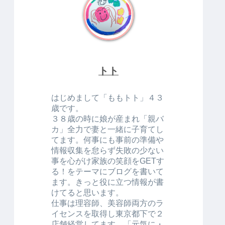
トト
はじめまして「ももトト」４３
歳です。
３８歳の時に娘が産まれ「親バ
カ」全力で妻と一緒に子育てし
てます。何事にも事前の準備や
情報収集を怠らず失敗の少ない
事を心がけ家族の笑顔をGETす
る！をテーマにブログを書いて
ます。きっと役に立つ情報が書
けてると思います。
仕事は理容師、美容師両方のラ
イセンスを取得し東京都下で２
店舗経営してます。「元気に・