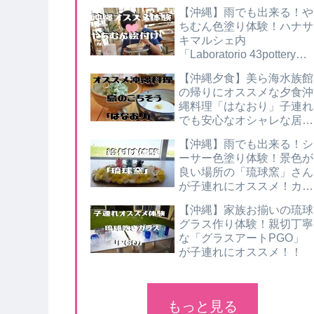
ぐ】
【沖縄】雨でも出来る！や
ちむん色塗り体験！ハナサ
キマルシェ内
「Laboratorio 43pottery」
が子連れにオススメ！
【沖縄夕食】美ら海水族館
の帰りにオススメな夕食沖
縄料理「はなおり」子連れ
でも安心なオシャレな居酒
屋さん
【沖縄】雨でも出来る！シ
ーサー色塗り体験！景色が
良い場所の「琉球窯」さん
が子連れにオススメ！カフ
ェも併設してるよ
【沖縄】家族お揃いの琉球
グラス作り体験！親切丁寧
な「グラスアートPGO」
が子連れにオススメ！！
もっと見る