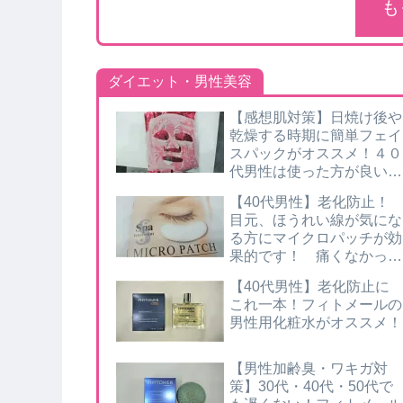
も
ダイエット・男性美容
【感想肌対策】日焼け後や
乾燥する時期に簡単フェイ
スパックがオススメ！４０
代男性は使った方が良いで
すよ！
【40代男性】老化防止！
目元、ほうれい線が気にな
る方にマイクロパッチが効
果的です！ 痛くなかった
ですよ
【40代男性】老化防止に
これ一本！フィトメールの
男性用化粧水がオススメ！
【男性加齢臭・ワキガ対
策】30代・40代・50代で