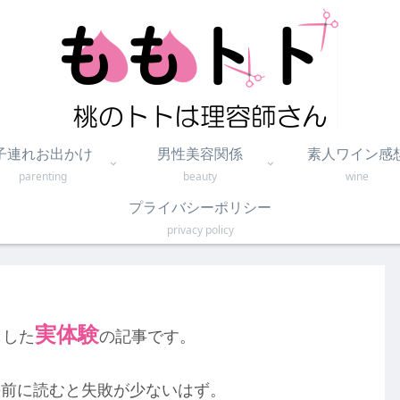
子連れお出かけ
男性美容関係
素人ワイン感
parenting
beauty
wine
プライバシーポリシー
privacy policy
実体験
りした
の記事です。
の前に読むと失敗が少ないはず。