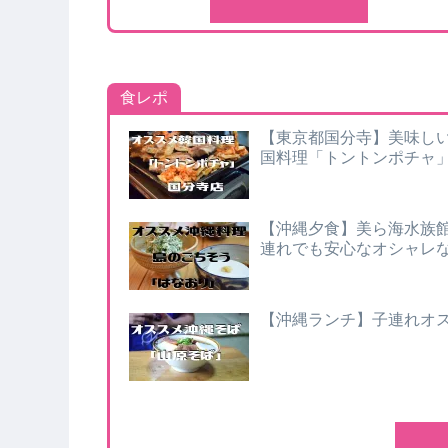
食レポ
【東京都国分寺】美味し
国料理「トントンポチャ
【沖縄夕食】美ら海水族
連れでも安心なオシャレ
【沖縄ランチ】子連れオ