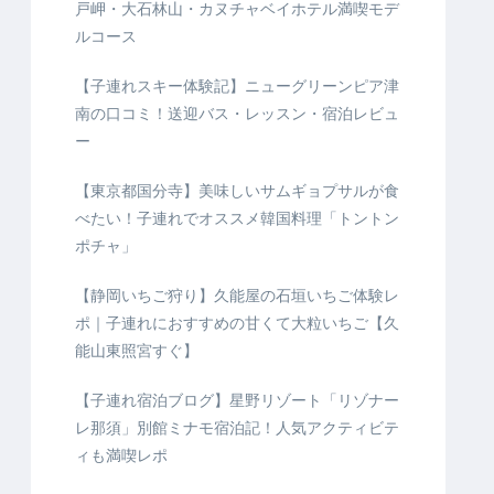
戸岬・大石林山・カヌチャベイホテル満喫モデ
ルコース
【子連れスキー体験記】ニューグリーンピア津
南の口コミ！送迎バス・レッスン・宿泊レビュ
ー
【東京都国分寺】美味しいサムギョプサルが食
べたい！子連れでオススメ韓国料理「トントン
ポチャ」
【静岡いちご狩り】久能屋の石垣いちご体験レ
ポ｜子連れにおすすめの甘くて大粒いちご【久
能山東照宮すぐ】
【子連れ宿泊ブログ】星野リゾート「リゾナー
レ那須」別館ミナモ宿泊記！人気アクティビテ
ィも満喫レポ