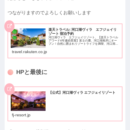
つながりますのでよろしくお願いします
楽天トラベル: 河口湖ヴィラ エフジェイリ
ゾート 宿泊予約
河口湖ヴィラ エフジェイリゾート、【楽天トラベル
アワード4年連続受賞】富士の麓、河口湖南岸にオー
プン！自然に囲まれリゾートライフを満喫、河口湖駅
より車で１０分（ナビ設定時はご注意ください→富士
河口湖町小立３９３１で設定してください）、駐車
travel.rakuten.co.jp
場...
HPと最後に
【公式】河口湖ヴィラ エフジェイリゾート
fj-resort.jp