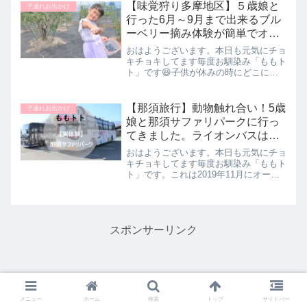
鮮となったら帰りのランチは違うの食べ
【味覚狩り多摩地区】５歳娘と
子連れお出かけ
たいと思いますよね！？金目...
行った6月～9月まで出来るブル
ーベリー摘み体験が簡単でオス
スメ！白い靴はダメですよ
おはようございます。本日も元気にチョ
キチョキしてます毎度お馴染み「ももト
ト」です😆子供が休みの時にどこに行
こうか考えるのって楽しいですが毎回お
出かけはお金がかかるし毎回公園っての
も・・・そんな時に季節ごとに出来る
【那須旅行】動物触れ合い！5歳
子連れお出かけ
「味覚狩り」って安いし手軽に...
娘と那須サファリパークに行っ
てきました。ライオンバスはホ
ントにバスだった
おはようございます。本日も元気にチョ
キチョキしてます毎度お馴染み「ももト
ト」です。これは2019年11月にオープ
ンしたばかりの「那須リゾナーレ」に旅
行に行った時に寄った那須サファリパー
クの記事です。那須リゾナーレについて
はこちら↓さて今回も...
スポンサーリンク
メニュー
ホーム
検索
トップ
サイドバー