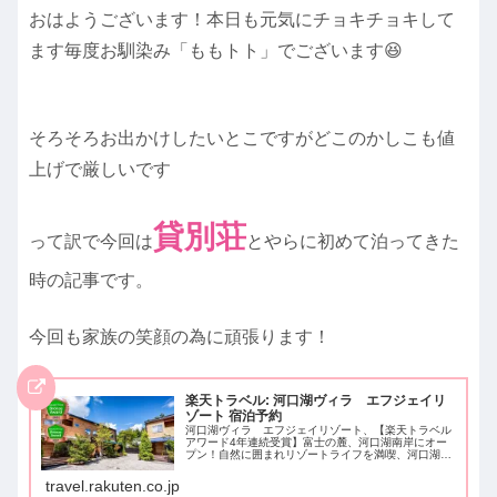
おはようございます！本日も元気にチョキチョキして
ます毎度お馴染み「ももトト」でございます😆
そろそろお出かけしたいとこですがどこのかしこも値
上げで厳しいです
貸別荘
って訳で今回は
とやらに初めて泊ってきた
時の記事です。
今回も家族の笑顔の為に頑張ります！
楽天トラベル: 河口湖ヴィラ エフジェイリ
ゾート 宿泊予約
河口湖ヴィラ エフジェイリゾート、【楽天トラベル
アワード4年連続受賞】富士の麓、河口湖南岸にオー
プン！自然に囲まれリゾートライフを満喫、河口湖駅
より車で１０分（ナビ設定時はご注意ください→富士
河口湖町小立３９３１で設定してください）、駐車
travel.rakuten.co.jp
場...