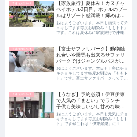
いんですがテイクアウトがないんですよ
【家族旅行】夏休み！カヌチャ
子連れお出かけ
ね。と思ってたら「お取り...
ベイホテル3日目。ホテルのプー
ルはリゾート感満載！締めはホ
テル内クスクスで。
おはようございます。本日も頑張ってチ
ョキしてます毎度お馴染み「ももトト」
です。これは夏休みに家族旅行で沖縄本
島に行った時の記事です。これから行く
方にモデルコースとしてや食事の情報等
書いてます。参考になったら嬉しいで
【富士サファリパーク】動物触
子連れお出かけ
す。子連れ沖縄旅行2日目の...
れ合いや乗馬も出来るサファリ
パークではジャングルバスがオ
ススメ！
おはようございます。本日も丁寧にチョ
キチョキしてます毎度お馴染み「ももト
ト」です。富士サファリパークって子供
でも楽しめるのかなぁ...どんな事が出来
るんだろう？娘は喜んでくれるかな？動
物さんと触れ合ってる娘可愛いんだろー
【うなぎ】予約必須！伊豆伊東
子連れお出かけ
なーそして今回も「笑...
で人気の「まとい」でランチ
子供も美味しい少し甘めな味で
す
おはようございます。本日も元気にチョ
キチョキしてます毎度お馴染み「ももト
ト」です😆これは「伊東聚楽」に１泊
２日３世代旅行で行った時の記事です↓
初日ランチで海鮮丼、ホテル旅館でも海