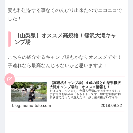
妻も料理をする事なくのんびり出来たのでニコニコで
した！
【山梨県】オススメ高規格！篠沢大滝キャ
ンプ場
こちらの紹介するキャンプ場もかなりオススメです！
子連れなら最高なんじゃないかと思いますよ！
【高規格キャンプ場】４歳の娘と山梨県篠沢
大滝キャンプ場泊 オススメ情報も！
おはようございます。今日も元気にチョキチョキして
ます毎度お馴染み「ももトト」です。娘には自然に触
れさせて走ったり遊んだり、少し位の虫がいても平気
な子供に育てたい。何でもそろっている空間ではなく
自分でなんとかしてみる。そんな体験って必要では
blog.momo-toto.com
2019.09.22
な...