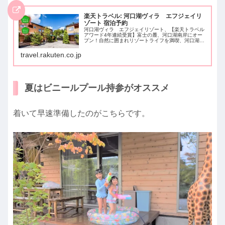
楽天トラベル: 河口湖ヴィラ エフジェイリ
ゾート 宿泊予約
河口湖ヴィラ エフジェイリゾート、【楽天トラベル
アワード4年連続受賞】富士の麓、河口湖南岸にオー
プン！自然に囲まれリゾートライフを満喫、河口湖駅
より車で１０分（ナビ設定時はご注意ください→富士
河口湖町小立３９３１で設定してください）、駐車
travel.rakuten.co.jp
場...
夏はビニールプール持参がオススメ
着いて早速準備したのがこちらです。