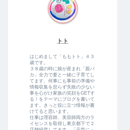
トト
はじめまして「ももトト」４３
歳です。
３８歳の時に娘が産まれ「親バ
カ」全力で妻と一緒に子育てし
てます。何事にも事前の準備や
情報収集を怠らず失敗の少ない
事を心がけ家族の笑顔をGETす
る！をテーマにブログを書いて
ます。きっと役に立つ情報が書
けてると思います。
仕事は理容師、美容師両方のラ
イセンスを取得し東京都下で２
店舗経営してます。「元気に・