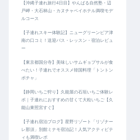
【沖縄子連れ旅行4日目】やんばる自然塾・辺
戸岬・大石林山・カヌチャベイホテル満喫モデ
ルコース
【子連れスキー体験記】ニューグリーンピア津
南の口コミ！送迎バス・レッスン・宿泊レビュ
ー
【東京都国分寺】美味しいサムギョプサルが食
べたい！子連れでオススメ韓国料理「トントン
ポチャ」
【静岡いちご狩り】久能屋の石垣いちご体験レ
ポ｜子連れにおすすめの甘くて大粒いちご【久
能山東照宮すぐ】
【子連れ宿泊ブログ】星野リゾート「リゾナー
レ那須」別館ミナモ宿泊記！人気アクティビテ
ィも満喫レポ