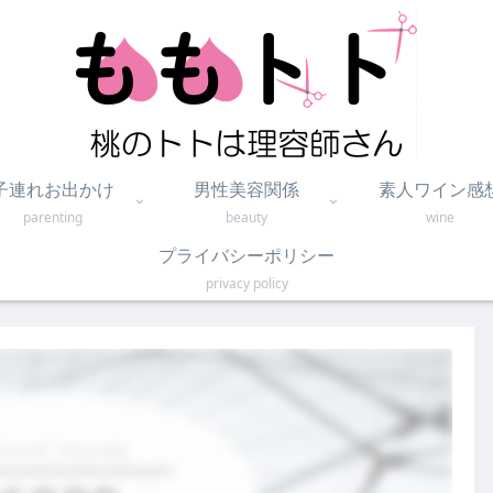
子連れお出かけ
男性美容関係
素人ワイン感
parenting
beauty
wine
プライバシーポリシー
privacy policy