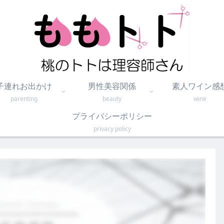
子連れお出かけ
男性美容関係
素人ワイン感
parenting
beauty
wine
プライバシーポリシー
privacy policy