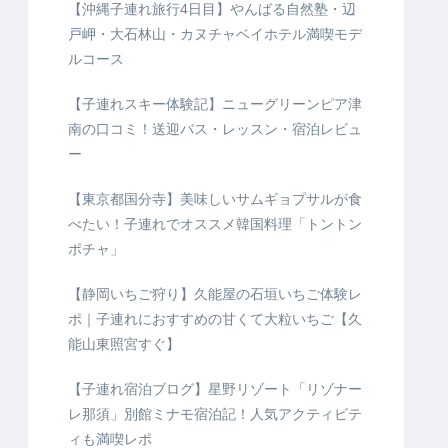
【沖縄子連れ旅行4日目】やんばる自然塾・辺
戸岬・大石林山・カヌチャベイホテル満喫モデ
ルコース
【子連れスキー体験記】ニューグリーンピア津
南の口コミ！送迎バス・レッスン・宿泊レビュ
ー
【東京都国分寺】美味しいサムギョプサルが食
べたい！子連れでオススメ韓国料理「トントン
ポチャ」
【静岡いちご狩り】久能屋の石垣いちご体験レ
ポ｜子連れにおすすめの甘くて大粒いちご【久
能山東照宮すぐ】
【子連れ宿泊ブログ】星野リゾート「リゾナー
レ那須」別館ミナモ宿泊記！人気アクティビテ
ィも満喫レポ