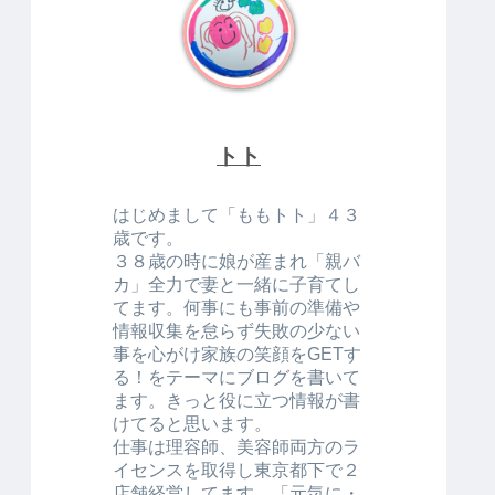
トト
はじめまして「ももトト」４３
歳です。
３８歳の時に娘が産まれ「親バ
カ」全力で妻と一緒に子育てし
てます。何事にも事前の準備や
情報収集を怠らず失敗の少ない
事を心がけ家族の笑顔をGETす
る！をテーマにブログを書いて
ます。きっと役に立つ情報が書
けてると思います。
仕事は理容師、美容師両方のラ
イセンスを取得し東京都下で２
店舗経営してます。「元気に・