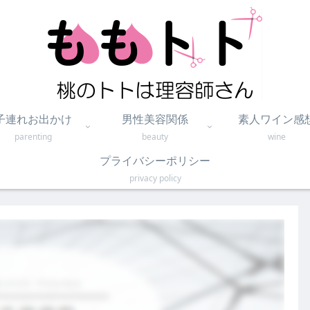
子連れお出かけ
男性美容関係
素人ワイン感
parenting
beauty
wine
プライバシーポリシー
privacy policy