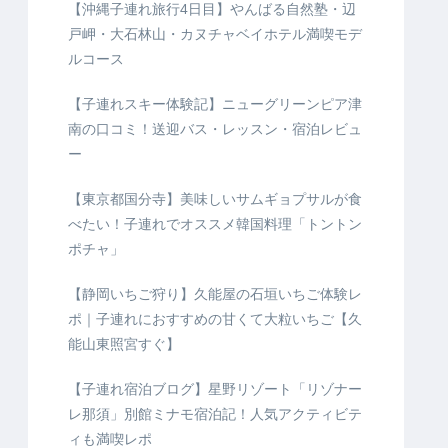
【沖縄子連れ旅行4日目】やんばる自然塾・辺
戸岬・大石林山・カヌチャベイホテル満喫モデ
ルコース
【子連れスキー体験記】ニューグリーンピア津
南の口コミ！送迎バス・レッスン・宿泊レビュ
ー
【東京都国分寺】美味しいサムギョプサルが食
べたい！子連れでオススメ韓国料理「トントン
ポチャ」
【静岡いちご狩り】久能屋の石垣いちご体験レ
ポ｜子連れにおすすめの甘くて大粒いちご【久
能山東照宮すぐ】
【子連れ宿泊ブログ】星野リゾート「リゾナー
レ那須」別館ミナモ宿泊記！人気アクティビテ
ィも満喫レポ