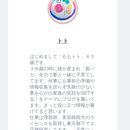
トト
はじめまして「ももトト」４３
歳です。
３８歳の時に娘が産まれ「親バ
カ」全力で妻と一緒に子育てし
てます。何事にも事前の準備や
情報収集を怠らず失敗の少ない
事を心がけ家族の笑顔をGETす
る！をテーマにブログを書いて
ます。きっと役に立つ情報が書
けてると思います。
仕事は理容師、美容師両方のラ
イセンスを取得し東京都下で２
店舗経営してます。「元気に・