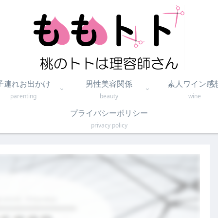
子連れお出かけ
男性美容関係
素人ワイン感
parenting
beauty
wine
プライバシーポリシー
privacy policy