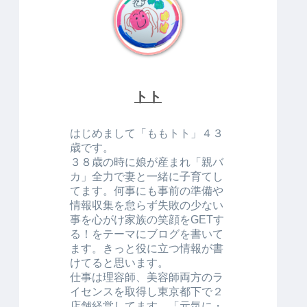
トト
はじめまして「ももトト」４３
歳です。
３８歳の時に娘が産まれ「親バ
カ」全力で妻と一緒に子育てし
てます。何事にも事前の準備や
情報収集を怠らず失敗の少ない
事を心がけ家族の笑顔をGETす
る！をテーマにブログを書いて
ます。きっと役に立つ情報が書
けてると思います。
仕事は理容師、美容師両方のラ
イセンスを取得し東京都下で２
店舗経営してます。「元気に・