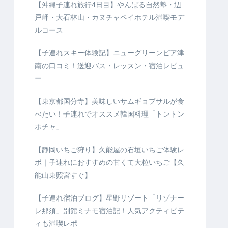
【沖縄子連れ旅行4日目】やんばる自然塾・辺
戸岬・大石林山・カヌチャベイホテル満喫モデ
ルコース
【子連れスキー体験記】ニューグリーンピア津
南の口コミ！送迎バス・レッスン・宿泊レビュ
ー
【東京都国分寺】美味しいサムギョプサルが食
べたい！子連れでオススメ韓国料理「トントン
ポチャ」
【静岡いちご狩り】久能屋の石垣いちご体験レ
ポ｜子連れにおすすめの甘くて大粒いちご【久
能山東照宮すぐ】
【子連れ宿泊ブログ】星野リゾート「リゾナー
レ那須」別館ミナモ宿泊記！人気アクティビテ
ィも満喫レポ