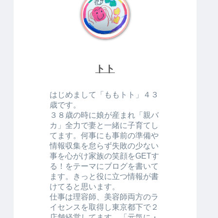
トト
はじめまして「ももトト」４３
歳です。
３８歳の時に娘が産まれ「親バ
カ」全力で妻と一緒に子育てし
てます。何事にも事前の準備や
情報収集を怠らず失敗の少ない
事を心がけ家族の笑顔をGETす
る！をテーマにブログを書いて
ます。きっと役に立つ情報が書
けてると思います。
仕事は理容師、美容師両方のラ
イセンスを取得し東京都下で２
店舗経営してます。「元気に・