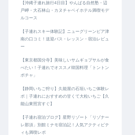
【沖縄子連れ旅行4日目】やんばる自然塾・辺
戸岬・大石林山・カヌチャベイホテル満喫モデ
ルコース
【子連れスキー体験記】ニューグリーンピア津
南の口コミ！送迎バス・レッスン・宿泊レビュ
ー
【東京都国分寺】美味しいサムギョプサルが食
べたい！子連れでオススメ韓国料理「トントン
ポチャ」
【静岡いちご狩り】久能屋の石垣いちご体験レ
ポ｜子連れにおすすめの甘くて大粒いちご【久
能山東照宮すぐ】
【子連れ宿泊ブログ】星野リゾート「リゾナー
レ那須」別館ミナモ宿泊記！人気アクティビテ
ィも満喫レポ