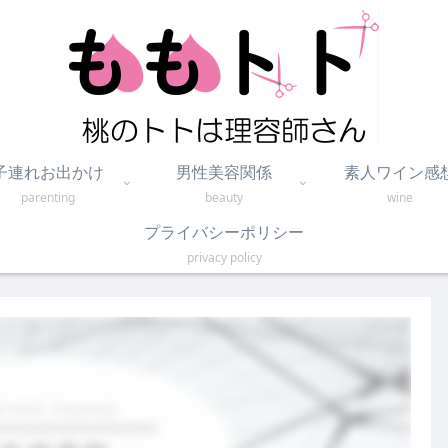
子連れお出かけ
男性美容関係
素人ワイン感
parenting
beauty
wine
プライバシーポリシー
privacy policy