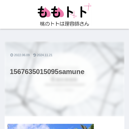
2022.06.09
2024.11.21
1567635015095samune