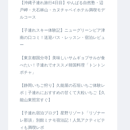
【沖縄子連れ旅行4日目】やんばる自然塾・辺
戸岬・大石林山・カヌチャベイホテル満喫モデ
ルコース
【子連れスキー体験記】ニューグリーンピア津
南の口コミ！送迎バス・レッスン・宿泊レビュ
ー
【東京都国分寺】美味しいサムギョプサルが食
べたい！子連れでオススメ韓国料理「トントン
ポチャ」
【静岡いちご狩り】久能屋の石垣いちご体験レ
ポ｜子連れにおすすめの甘くて大粒いちご【久
能山東照宮すぐ】
【子連れ宿泊ブログ】星野リゾート「リゾナー
レ那須」別館ミナモ宿泊記！人気アクティビテ
ィも満喫レポ