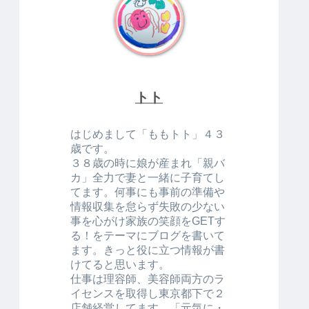
トト
はじめまして「ももトト」４３
歳です。
３８歳の時に娘が産まれ「親バ
カ」全力で妻と一緒に子育てし
てます。何事にも事前の準備や
情報収集を怠らず失敗の少ない
事を心がけ家族の笑顔をGETす
る！をテーマにブログを書いて
ます。きっと役に立つ情報が書
けてると思います。
仕事は理容師、美容師両方のラ
イセンスを取得し東京都下で２
店舗経営してます。「元気に・