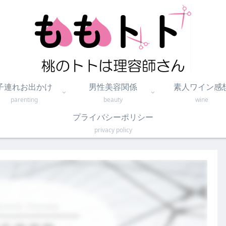
子連れお出かけ
男性美容関係
素人ワイン感
parenting
beauty
wine
プライバシーポリシー
privacy policy